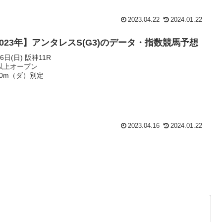
2023.04.22
2024.01.22
2023年】アンタレスS(G3)のデータ・指数競馬予想
6日(日) 阪神11R
以上オープン
800m（ダ）別定
2023.04.16
2024.01.22