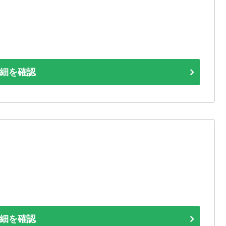
細を確認
細を確認