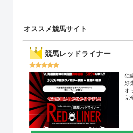
オススメ競馬サイト
競馬レッドライナー
独
好
オ
完