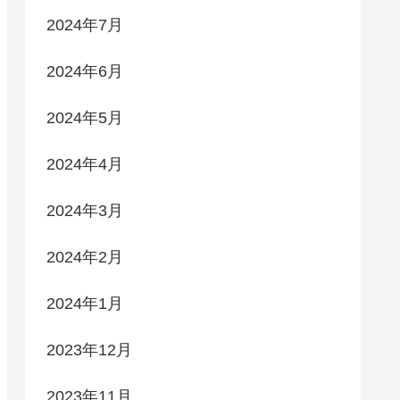
2024年7月
2024年6月
2024年5月
2024年4月
2024年3月
2024年2月
2024年1月
2023年12月
2023年11月