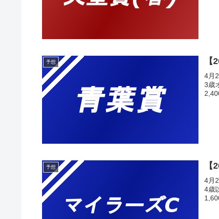
【
予想
4月2
3歳
2,
【
予想
4月2
4歳
1,