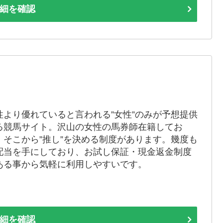
細を確認
性より優れていると言われる”女性”のみが予想提供
る競馬サイト。沢山の女性の馬券師在籍してお
、そこから”推し”を決める制度があります。幾度も
配当を手にしており、お試し保証・現金返金制度
ある事から気軽に利用しやすいです。
細を確認