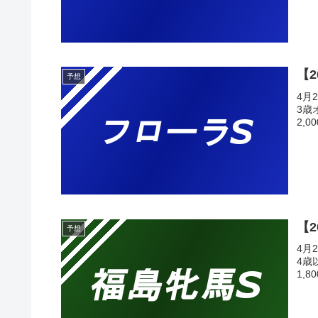
【
予想
4月2
3歳
2,
【
予想
4月2
4歳
1,