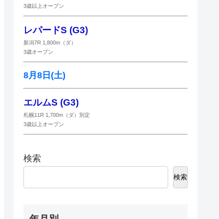
3歳以上オープン
レパードS (G3)
新潟7R 1,800m（ダ）
3歳オープン
8月8日(土)
エルムS (G3)
札幌11R 1,700m（ダ）別定
3歳以上オープン
検索
検索
年月別