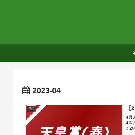
2023-04
【2
予想
4月3
4歳
3,