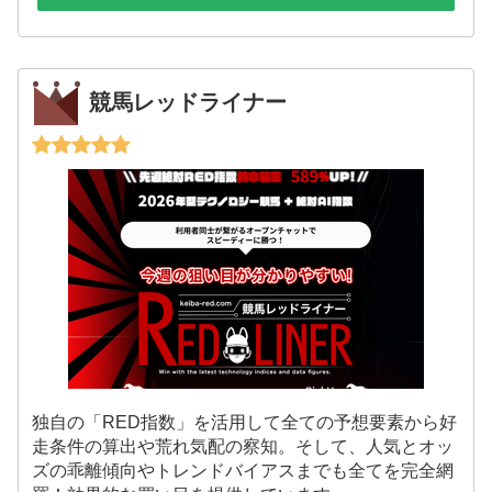
競馬レッドライナー
独自の「RED指数」を活用して全ての予想要素から好
走条件の算出や荒れ気配の察知。そして、人気とオッ
ズの乖離傾向やトレンドバイアスまでも全てを完全網