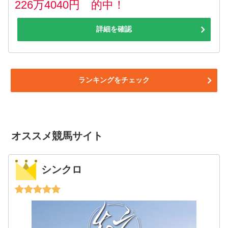
226万4040円 的中！
詳細を確認
ランキングをチェック
オススメ競馬サイト
シンクロ