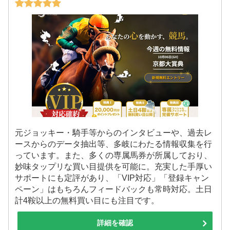
元ジョッキー・騎手等からのインタビューや、過去レ
ースからのデータ抽出等、多岐にわたる情報収集を行
っています。また、多くの専属馬券が所属しており、
妙味タップリな買い目提供を可能に。充実した手厚い
サポートにも定評があり、「VIP対応」「登録キャン
ペーン」はもちろんフィードバックも常時対応。土日
計4鞍以上の無料買い目にも注目です。
詳細を確認