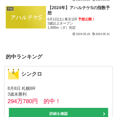
【2024年】アハルテケSの指数予
予想
想
6月1日(土) 東京11R
予想公開！
3歳以上オープン
1,600m（ダ）別定
2024.05.26
2024.05.31
的中ランキング
シンクロ
8月8日 札幌8R
3歳未勝利
294万780円 的中！
詳細を確認