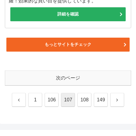
羅！効果的な買い目を提供しています。
詳細を確認
もっとサイトをチェック
次のページ
前
次
1
106
107
108
149
へ
へ