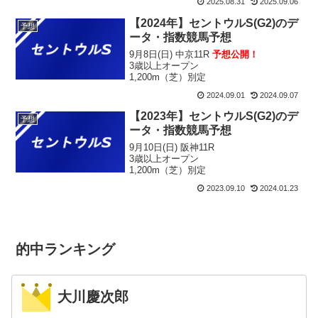
2025.08.31
2025.09.06
【2024年】セントウルS(G2)のデ
予想
ータ・指数競馬予想
9月8日(日) 中京11R
予想公開！
3歳以上オープン
1,200m（芝）別定
2024.09.01
2024.09.07
【2023年】セントウルS(G2)のデ
予想
ータ・指数競馬予想
9月10日(日) 阪神11R
3歳以上オープン
1,200m（芝）別定
2023.09.10
2024.01.23
的中ランキング
大川慶次郎