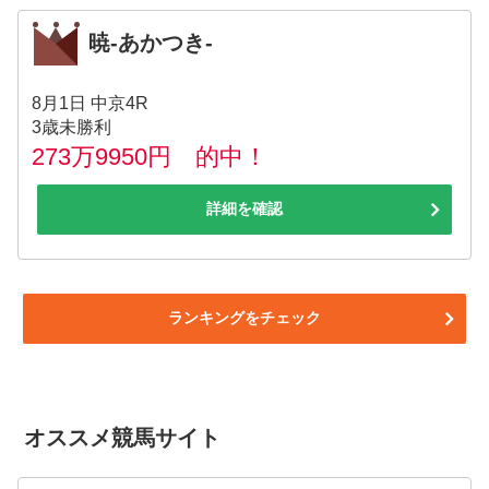
暁-あかつき-
8月1日 中京4R
3歳未勝利
273万9950円 的中！
詳細を確認
ランキングをチェック
オススメ競馬サイト