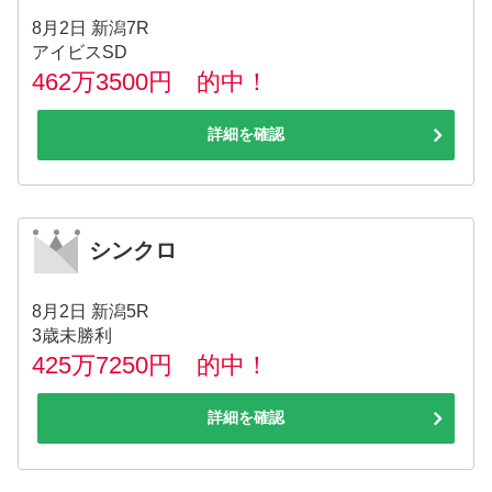
8月2日 新潟7R
アイビスSD
462万3500円 的中！
詳細を確認
シンクロ
8月2日 新潟5R
3歳未勝利
425万7250円 的中！
詳細を確認