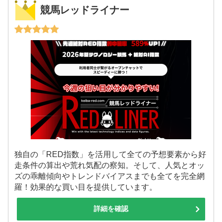
競馬レッドライナー
独自の「RED指数」を活用して全ての予想要素から好
走条件の算出や荒れ気配の察知。そして、人気とオッ
ズの乖離傾向やトレンドバイアスまでも全てを完全網
羅！効果的な買い目を提供しています。
詳細を確認