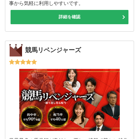
事から気軽に利用しやすいです。
詳細を確認
競馬リベンジャーズ