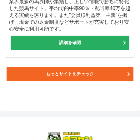
業界最多の馬券師が集結し、正しい情報で勝ちに特化
した競馬サイト。平均で的中率90％・配当率40万を超
える実績を誇ります。また”会員様利益第一主義”を掲
げ、現金での返金制度などサポートが充実しており安
心安全に利用可能です。
詳細を確認
もっとサイトをチェック