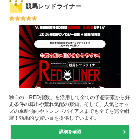
競馬レッドライナー
独自の「RED指数」を活用して全ての予想要素から好
走条件の算出や荒れ気配の察知。そして、人気とオッ
ズの乖離傾向やトレンドバイアスまでも全てを完全網
羅！効果的な買い目を提供しています。
詳細を確認