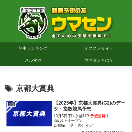
的中ランキング
オススメサイト
メルマガ
ウマセンとは？
京都大賞典
【2025年】京都大賞典(G2)のデー
予想
タ・指数競馬予想
10月5日(日) 京都11R
予想公開！
3歳以上オープン
2,400m（芝・外）別定