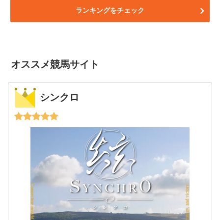
ランキングをチェック
オススメ競馬サイト
シンクロ