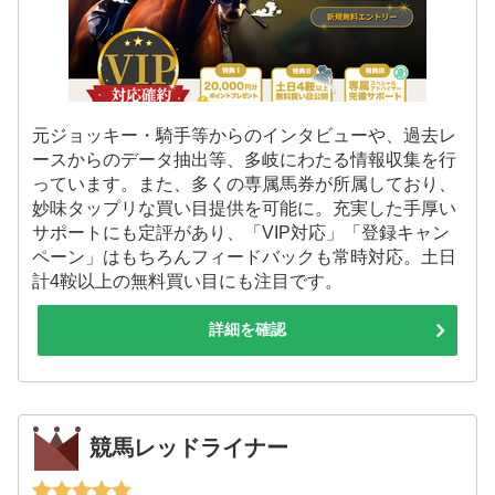
元ジョッキー・騎手等からのインタビューや、過去レ
ースからのデータ抽出等、多岐にわたる情報収集を行
っています。また、多くの専属馬券が所属しており、
妙味タップリな買い目提供を可能に。充実した手厚い
サポートにも定評があり、「VIP対応」「登録キャン
ペーン」はもちろんフィードバックも常時対応。土日
計4鞍以上の無料買い目にも注目です。
詳細を確認
競馬レッドライナー