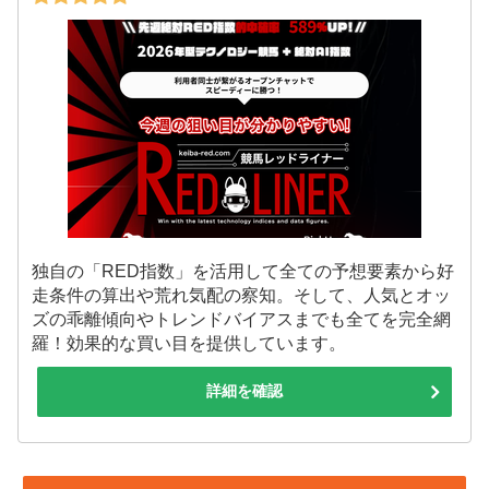
独自の「RED指数」を活用して全ての予想要素から好
走条件の算出や荒れ気配の察知。そして、人気とオッ
ズの乖離傾向やトレンドバイアスまでも全てを完全網
羅！効果的な買い目を提供しています。
詳細を確認