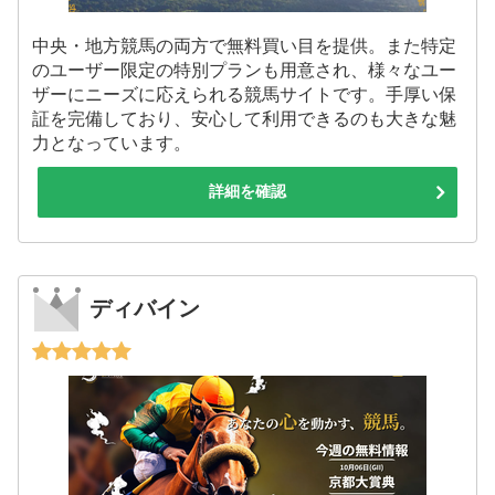
中央・地方競馬の両方で無料買い目を提供。また特定
のユーザー限定の特別プランも用意され、様々なユー
ザーにニーズに応えられる競馬サイトです。手厚い保
証を完備しており、安心して利用できるのも大きな魅
力となっています。
詳細を確認
ディバイン