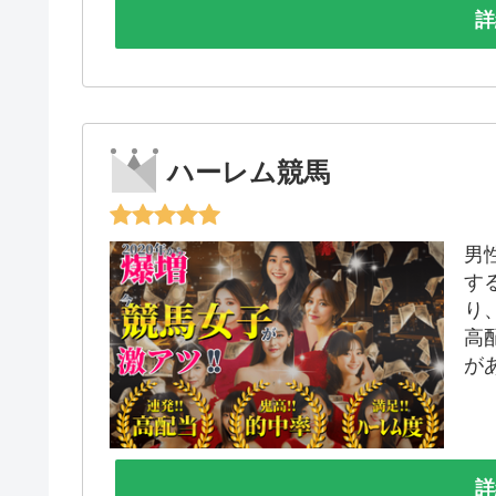
詳
ハーレム競馬
男
す
り
高
が
詳