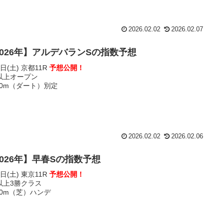
2026.02.02
2026.02.07
2026年】アルデバランSの指数予想
7日(土) 京都11R
予想公開！
以上オープン
900m（ダート）別定
2026.02.02
2026.02.06
2026年】早春Sの指数予想
7日(土) 東京11R
予想公開！
以上3勝クラス
400m（芝）ハンデ