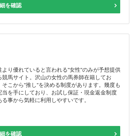
細を確認
性より優れていると言われる”女性”のみが予想提供
る競馬サイト。沢山の女性の馬券師在籍してお
、そこから”推し”を決める制度があります。幾度も
配当を手にしており、お試し保証・現金返金制度
ある事から気軽に利用しやすいです。
細を確認