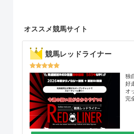
オススメ競馬サイト
競馬レッドライナー
独
好
オ
完