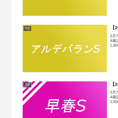
【
予想
2月
4歳
1,
【
予想
2月
4歳
2,