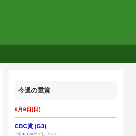
今週の重賞
8月9日(日)
CBC賞 (G3)
中京7R 1,200m（芝）ハンデ