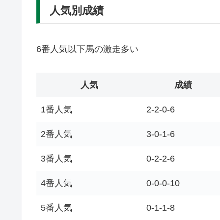
人気別成績
6番人気以下馬の激走多い
人気
成績
1番人気
2-2-0-6
2番人気
3-0-1-6
3番人気
0-2-2-6
4番人気
0-0-0-10
5番人気
0-1-1-8