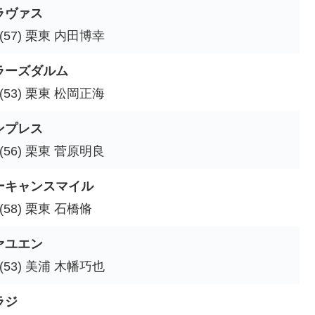
ラヴァス
(57) 栗東 内田博幸
ラーズダルム
(53) 栗東 松岡正海
ンプレス
(56) 栗東 菅原明良
ーキャンスマイル
(58) 栗東 石橋脩
ァユエン
(53) 美浦 木幡巧也
ラジ