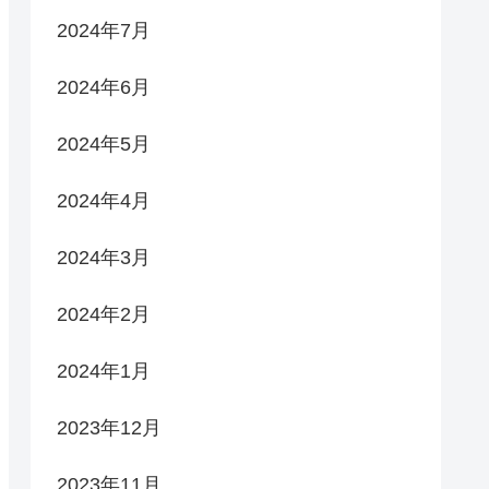
2024年7月
2024年6月
2024年5月
2024年4月
2024年3月
2024年2月
2024年1月
2023年12月
2023年11月