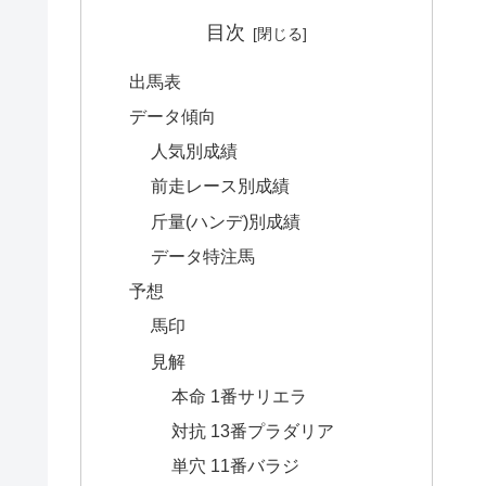
目次
出馬表
データ傾向
人気別成績
前走レース別成績
斤量(ハンデ)別成績
データ特注馬
予想
馬印
見解
本命 1番サリエラ
対抗 13番プラダリア
単穴 11番バラジ