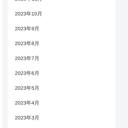
2023年10月
2023年9月
2023年8月
2023年7月
2023年6月
2023年5月
2023年4月
2023年3月