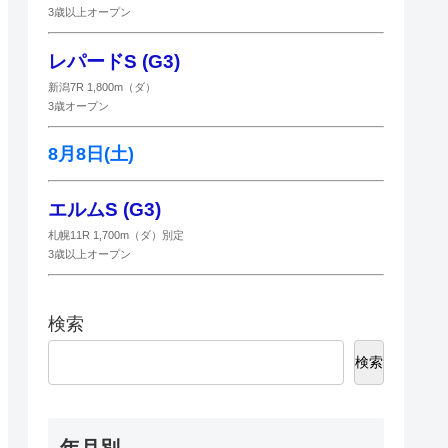
3歳以上オープン
レパードS (G3)
新潟7R 1,800m（ダ）
3歳オープン
8月8日(土)
エルムS (G3)
札幌11R 1,700m（ダ）別定
3歳以上オープン
検索
検索
年月別