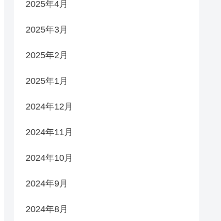
2025年4月
2025年3月
2025年2月
2025年1月
2024年12月
2024年11月
2024年10月
2024年9月
2024年8月