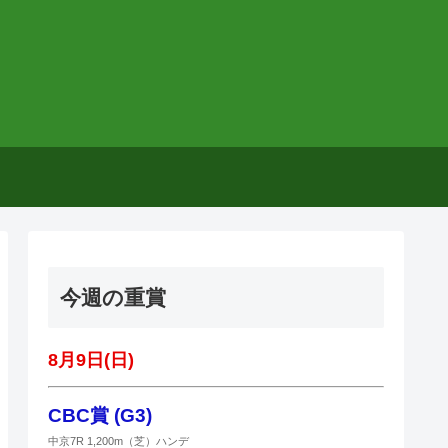
今週の重賞
8月9日(日)
CBC賞 (G3)
中京7R 1,200m（芝）ハンデ