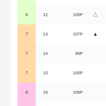
△
6
12
105P
▲
7
13
107P
7
14
95P
7
15
100P
8
16
106P