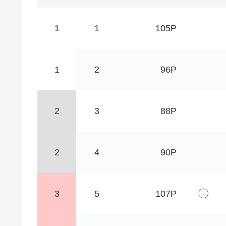
1
1
105P
1
2
96P
2
3
88P
2
4
90P
〇
3
5
107P