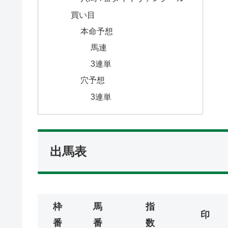
買い目
本命予想
馬連
3連単
穴予想
3連単
出馬表
枠
馬
指
印
番
番
数