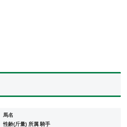
馬名
性齢(斤量) 所属 騎手