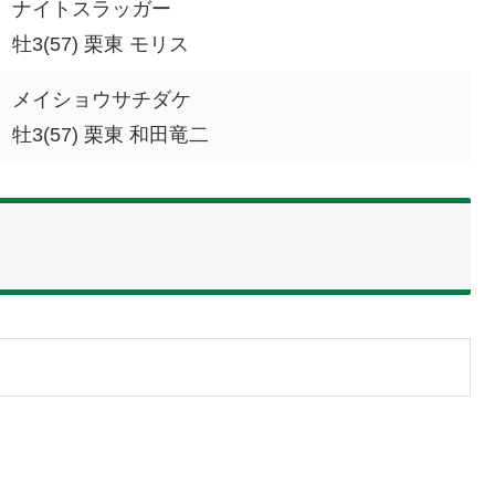
ナイトスラッガー
牡3(57) 栗東 モリス
メイショウサチダケ
牡3(57) 栗東 和田竜二