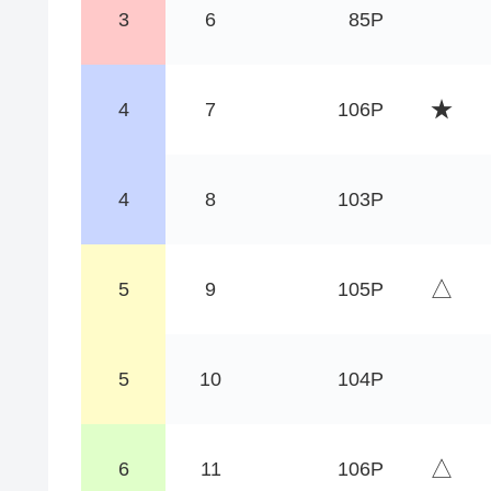
3
6
85P
★
4
7
106P
4
8
103P
△
5
9
105P
5
10
104P
△
6
11
106P