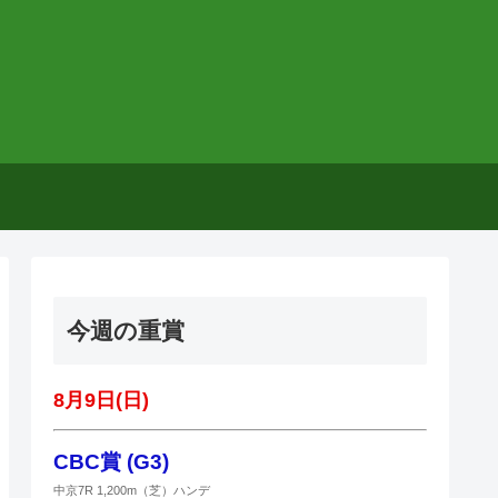
今週の重賞
8月9日(日)
CBC賞 (G3)
中京7R 1,200m（芝）ハンデ