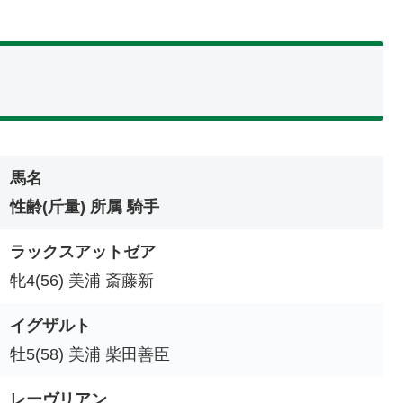
馬名
性齢(斤量) 所属 騎手
ラックスアットゼア
牝4(56) 美浦 斎藤新
イグザルト
牡5(58) 美浦 柴田善臣
レーヴリアン