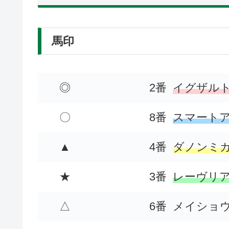
馬印
◎
2番
イグザル
〇
8番
スマート
▲
4番
ダノンミ
★
3番
レーヴリ
△
6番
メイショ