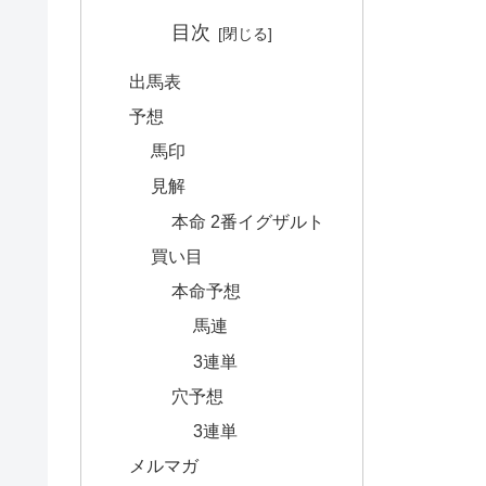
目次
出馬表
予想
馬印
見解
本命 2番イグザルト
買い目
本命予想
馬連
3連単
穴予想
3連単
メルマガ