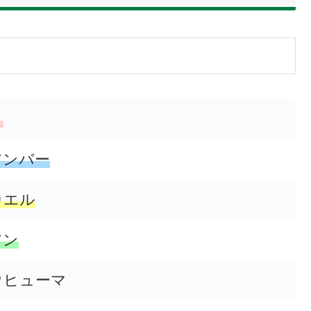
ト
アンバー
カエル
アン
ウヒューマ