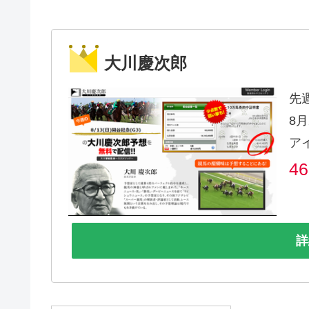
大川慶次郎
先
8月
ア
4
詳