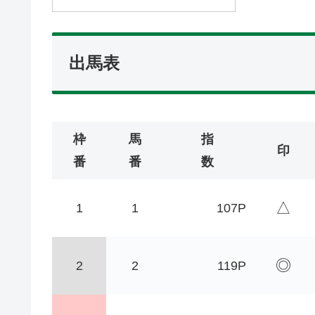
出馬表
枠
馬
指
印
番
番
数
△
1
1
107P
◎
2
2
119P