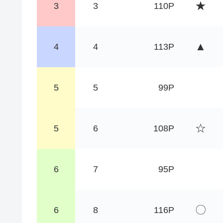
★
3
3
110P
▲
4
4
113P
5
5
99P
☆
5
6
108P
6
7
95P
〇
6
8
116P