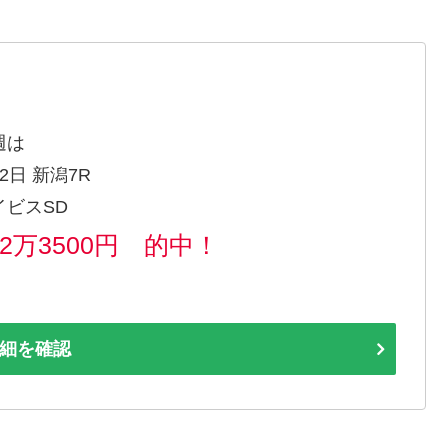
週は
2日 新潟7R
イビスSD
62万3500円 的中！
細を確認