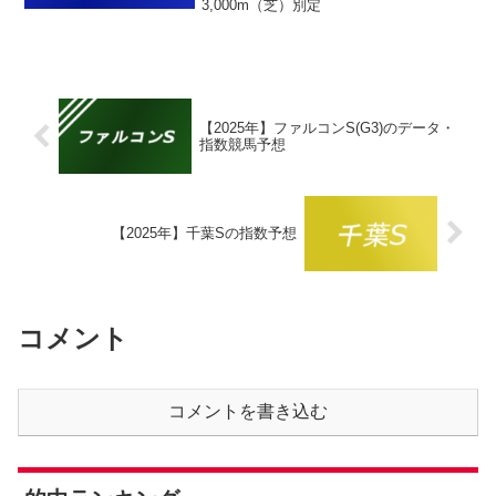
3,000m（芝）別定
【2025年】ファルコンS(G3)のデータ・
指数競馬予想
【2025年】千葉Sの指数予想
コメント
コメントを書き込む