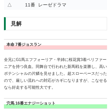
△
11番
レーゼドラマ
見解
本命 7番ジョスラン
全兄にG1馬エフフォーリア・半姉に桜花賞3着ペリファー
ニアを持つ良血。同舞台で行われた新馬戦を楽勝し、高い
ポテンシャルの片鱗を見せました。超スローペースだった
ので、厳しい流れへの対応がカギになりますが、こなせる
なら好走する可能性大です。
穴馬 16番エナジーショット