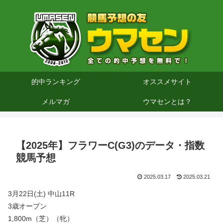
的中ランキング
オススメサイト
メルマガ
ウマセンとは？
【2025年】フラワーC(G3)のデータ・指数
競馬予想
2025.03.17
2025.03.21
3月22日(土) 中山11R
3歳オープン
1,800m（芝）（牝）