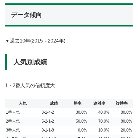
データ傾向
▼過去10年(2015～2024年)
人気別成績
1・2番人気の信頼度大
人気
成績
勝率
連対率
複勝率
1番人気
3-1-4-2
30.0%
40.0%
80.0%
2番人気
5-2-1-2
50.0%
70.0%
80.0%
3番人気
0-1-1-8
0.0%
10.0%
20.0%