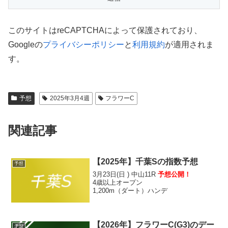
このサイトはreCAPTCHAによって保護されており、
Googleの
プライバシーポリシー
と
利用規約
が適用されま
す。
予想
2025年3月4週
フラワーC
関連記事
【2025年】千葉Sの指数予想
予想
3月23日(日 ) 中山11R
予想公開！
4歳以上オープン
1,200m（ダート）ハンデ
【2026年】フラワーC(G3)のデー
予想