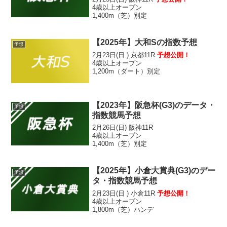
4歳以上オープン
1,400m（芝）別定
【2025年】大和Sの指数予想
予想
2月23日(日 ) 京都11R
予想公開！
4歳以上オープン
1,200m（ダート）別定
【2023年】阪急杯(G3)のデータ・
予想
指数競馬予想
2月26日(日) 阪神11R
4歳以上オープン
1,400m（芝）別定
【2025年】小倉大賞典(G3)のデー
予想
タ・指数競馬予想
2月23日(日 ) 小倉11R
予想公開！
4歳以上オープン
1,800m（芝）ハンデ