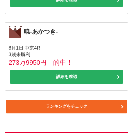
暁-あかつき-
8月1日 中京4R
3歳未勝利
273万9950円 的中！
詳細を確認
ランキングをチェック