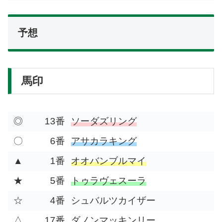
予想
馬印
◎
13番
ソーダズリング
〇
6番
アサカラキング
▲
1番
オオバンブルマイ
★
5番
トゥラヴェスーラ
☆
4番
シュバルツカイザー
△
17番
ダノンマッキンリー