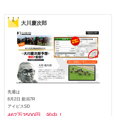
大川慶次郎
先週は
8月2日 新潟7R
アイビスSD
462万3500円 的中！