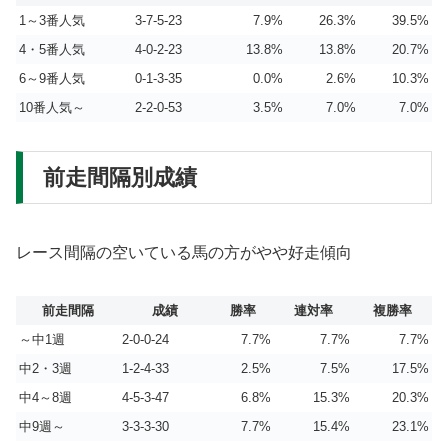
1～3番人気
3-7-5-23
7.9%
26.3%
39.5%
4・5番人気
4-0-2-23
13.8%
13.8%
20.7%
6～9番人気
0-1-3-35
0.0%
2.6%
10.3%
10番人気～
2-2-0-53
3.5%
7.0%
7.0%
前走間隔別成績
レース間隔の空いている馬の方がやや好走傾向
前走間隔
成績
勝率
連対率
複勝率
～中1週
2-0-0-24
7.7%
7.7%
7.7%
中2・3週
1-2-4-33
2.5%
7.5%
17.5%
中4～8週
4-5-3-47
6.8%
15.3%
20.3%
中9週～
3-3-3-30
7.7%
15.4%
23.1%