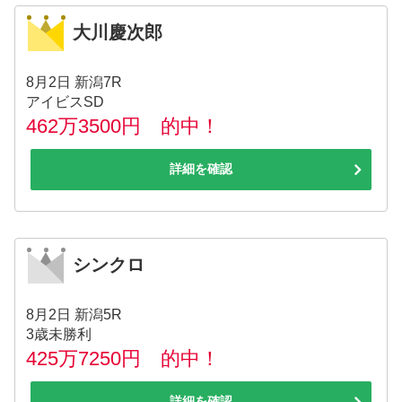
大川慶次郎
8月2日 新潟7R
アイビスSD
462万3500円 的中！
詳細を確認
シンクロ
8月2日 新潟5R
3歳未勝利
425万7250円 的中！
詳細を確認