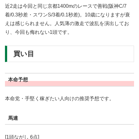
近2走は今回と同じ京都1400mのレースで善戦(阪神C/7
着/0.3秒差・スワンS/3着/0.1秒差)。10歳になりますが衰
えは感じられません。人気薄の激走で波乱を演出してお
り、今回も侮れない1頭です。
買い目
本命予想
本命党・手堅く稼ぎたい人向けの推奨予想です。
馬連
[1頭ながし 6点]