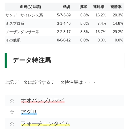
血統(父系統)
成績
勝率
連対率
複勝率
サンデーサイレンス系
5-7-3-59
6.8%
16.2%
20.3%
ミスプロ系
3-1-4-46
5.6%
7.4%
14.8%
ノーザンダンサー系
2-2-3-17
8.3%
16.7%
29.2%
その他系
0-0-0-12
0.0%
0.0%
0.0%
データ特注馬
上記データに該当するデータ特注馬は・・・
☆
オオバンブルマイ
☆
アグリ
☆
フォーチュンタイム