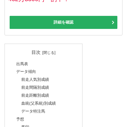
詳細を確認
目次
出馬表
データ傾向
前走人気別成績
前走間隔別成績
前走距離別成績
血統(父系統)別成績
データ特注馬
予想
馬印