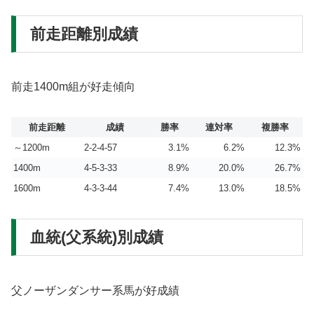
前走距離別成績
前走1400m組が好走傾向
前走距離
成績
勝率
連対率
複勝率
～1200m
2-2-4-57
3.1%
6.2%
12.3%
1400m
4-5-3-33
8.9%
20.0%
26.7%
1600m
4-3-3-44
7.4%
13.0%
18.5%
血統(父系統)別成績
父ノーザンダンサー系馬が好成績