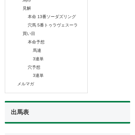
見解
本命 13番ソーダズリング
穴馬 5番トゥラヴェスーラ
買い目
本命予想
馬連
3連単
穴予想
3連単
メルマガ
出馬表