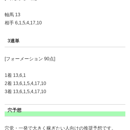
軸馬 13
相手 6,1,5,4,17,10
3連単
[フォーメーション 90点]
1着 13,6,1
2着 13,6,1,5,4,17,10
3着 13,6,1,5,4,17,10
穴予想
穴党・一発で大きく稼ぎたい人向けの推奨予想です。