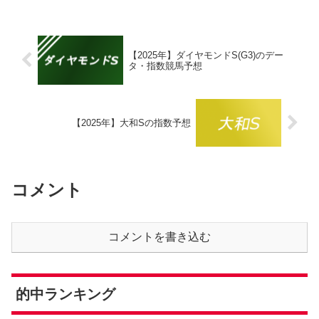
【2025年】ダイヤモンドS(G3)のデー
タ・指数競馬予想
【2025年】大和Sの指数予想
コメント
コメントを書き込む
的中ランキング