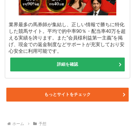
業界最多の馬券師が集結し、正しい情報で勝ちに特化
した競馬サイト。平均で的中率90％・配当率40万を超
える実績を誇ります。また”会員様利益第一主義”を掲
げ、現金での返金制度などサポートが充実しており安
心安全に利用可能です。
詳細を確認
もっとサイトをチェック
ホーム
予想