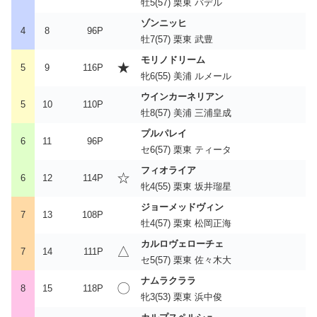
牡5(57) 栗東 バデル
ゾンニッヒ
4
8
96P
牡7(57) 栗東 武豊
モリノドリーム
★
5
9
116P
牝6(55) 美浦 ルメール
ウインカーネリアン
5
10
110P
牡8(57) 美浦 三浦皇成
プルパレイ
6
11
96P
セ6(57) 栗東 ティータ
フィオライア
☆
6
12
114P
牝4(55) 栗東 坂井瑠星
ジョーメッドヴィン
7
13
108P
牡4(57) 栗東 松岡正海
カルロヴェローチェ
△
7
14
111P
セ5(57) 栗東 佐々木大
ナムラクララ
〇
8
15
118P
牝3(53) 栗東 浜中俊