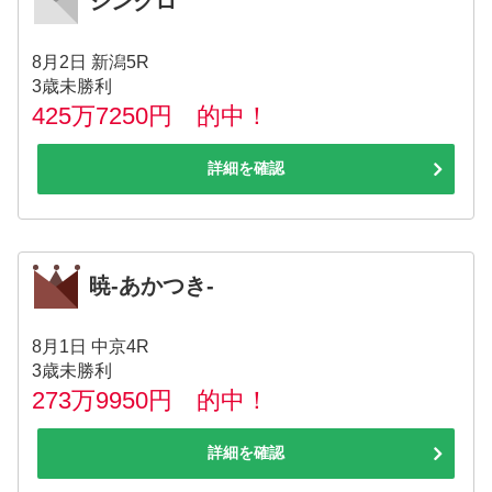
シンクロ
8月2日 新潟5R
3歳未勝利
425万7250円 的中！
詳細を確認
暁-あかつき-
8月1日 中京4R
3歳未勝利
273万9950円 的中！
詳細を確認