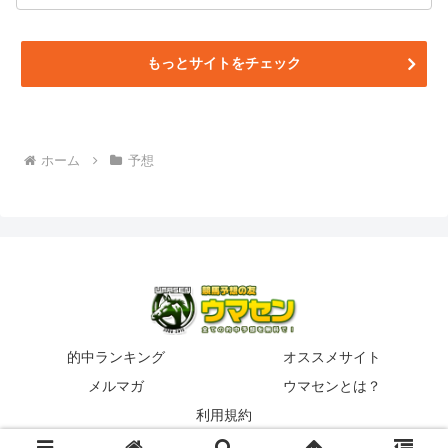
もっとサイトをチェック
ホーム
予想
的中ランキング
オススメサイト
メルマガ
ウマセンとは？
利用規約