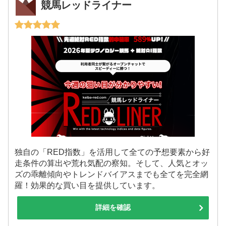
競馬レッドライナー
独自の「RED指数」を活用して全ての予想要素から好
走条件の算出や荒れ気配の察知。そして、人気とオッ
ズの乖離傾向やトレンドバイアスまでも全てを完全網
羅！効果的な買い目を提供しています。
詳細を確認