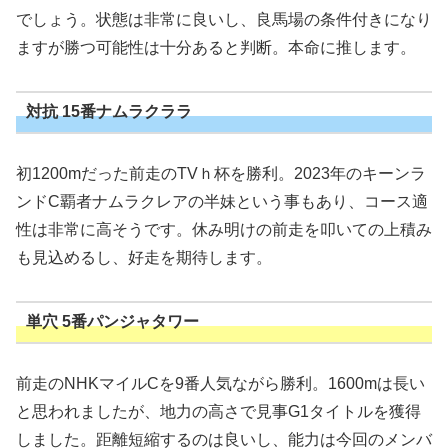
でしょう。状態は非常に良いし、良馬場の条件付きになり
ますが勝つ可能性は十分あると判断。本命に推します。
対抗 15番ナムラクララ
初1200mだった前走のTVｈ杯を勝利。2023年のキーンラ
ンドC覇者ナムラクレアの半妹という事もあり、コース適
性は非常に高そうです。休み明けの前走を叩いての上積み
も見込めるし、好走を期待します。
単穴 5番パンジャタワー
前走のNHKマイルCを9番人気ながら勝利。1600mは長い
と思われましたが、地力の高さで見事G1タイトルを獲得
しました。距離短縮するのは良いし、能力は今回のメンバ