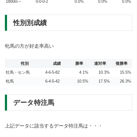
1800m～
0-0-0-2
0.0%
0.0%
0.0%
性別別成績
牝馬の方が好走率高い
性別
成績
勝率
連対率
複勝率
牡馬・セン馬
4-6-5-82
4.1%
10.3%
15.5%
牝馬
6-4-5-42
10.5%
17.5%
26.3%
データ特注馬
上記データに該当するデータ特注馬は・・・