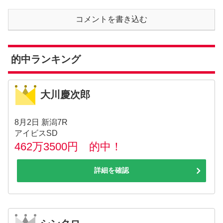
コメントを書き込む
的中ランキング
大川慶次郎
8月2日 新潟7R
アイビスSD
462万3500円 的中！
詳細を確認