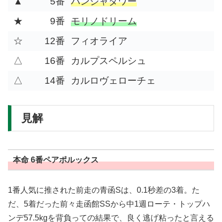
▲
5番
パンジャタワー
★
9番
モリノドリーム
☆
12番
フィオライア
△
16番
カルプスペルシュ
△
14番
カルロヴェローチェ
見解
本命 6番ペアポルックス
1番人気に推された前走の青函Sは、0.1秒差の3着。た
だ、5着だった前々走函館SSから中1週ローテ・トップハ
ンデ57.5kgを背負っての結果で、良く逃げ粘ったと言える