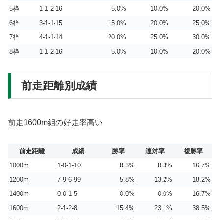
5枠
1-1-2-16
5.0%
10.0%
20.0%
6枠
3-1-1-15
15.0%
20.0%
25.0%
7枠
4-1-1-14
20.0%
25.0%
30.0%
8枠
1-1-2-16
5.0%
10.0%
20.0%
前走距離別成績
前走1600m組の好走率高い
前走距離
成績
勝率
連対率
複勝率
1000m
1-0-1-10
8.3%
8.3%
16.7%
1200m
7-9-6-99
5.8%
13.2%
18.2%
1400m
0-0-1-5
0.0%
0.0%
16.7%
1600m
2-1-2-8
15.4%
23.1%
38.5%