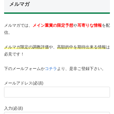
メルマガ
メルマガでは、
メイン重賞の限定予想
や
耳寄りな情報
を配
信。
メルマガ限定の調教評価
や、
高額的中を期待出来る情報
は
必見です！
下のメールフォームか
コチラ
より、是非ご登録下さい。
メールアドレス(必須)
入力(必須)