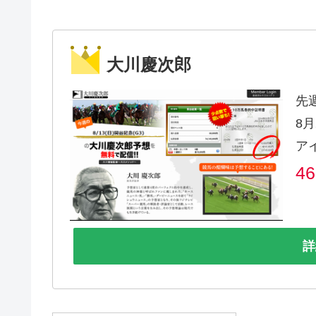
大川慶次郎
先
8月
ア
4
詳