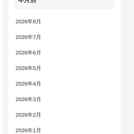
2026年8月
2026年7月
2026年6月
2026年5月
2026年4月
2026年3月
2026年2月
2026年1月