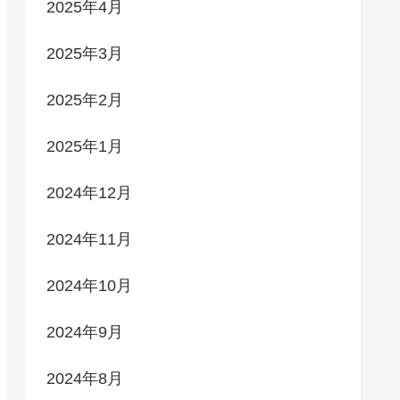
2025年4月
2025年3月
2025年2月
2025年1月
2024年12月
2024年11月
2024年10月
2024年9月
2024年8月