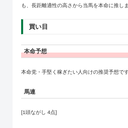
も、長距離適性の高さから当馬を本命に推し
買い目
本命予想
本命党・手堅く稼ぎたい人向けの推奨予想で
馬連
[1頭ながし 4点]