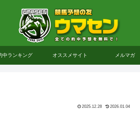
的中ランキング
オススメサイト
メルマガ
2025.12.28
2026.01.04