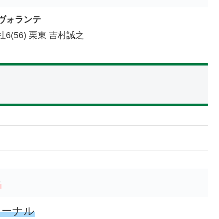
ヴォランテ
牡6(56) 栗東 吉村誠之
テ
ァーナル