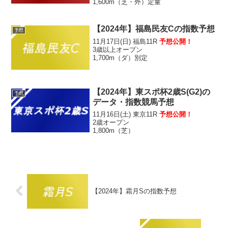
1,600m（芝・外）定量
【2024年】福島民友Cの指数予想
予想
11月17日(日) 福島11R
予想公開！
3歳以上オープン
1,700m（ダ）別定
【2024年】東スポ杯2歳S(G2)の
予想
データ・指数競馬予想
11月16日(土) 東京11R
予想公開！
2歳オープン
1,800m（芝）
【2024年】霜月Sの指数予想