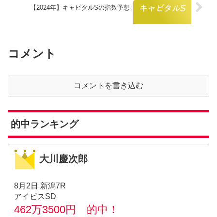
【2024年】キャピタルSの指数予想
コメント
コメントを書き込む
的中ランキング
大川慶次郎
8月2日 新潟7R
アイビスSD
462万3500円 的中！