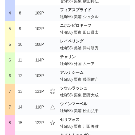
セ5(58) 栗東 横山典弘
フィアスプライド
4
8
109P
牝6(56) 美浦 シュタル
ニホンピロキーフ
5
9
102P
牡4(58) 栗東 田口貫太
レイベリング
5
10
108P
牡4(58) 美浦 津村明秀
チャリン
6
11
114P
牡4(58) 外国 ムーア
アルナシーム
6
12
103P
牡5(58) 栗東 藤岡佑介
ソウルラッシュ
◎
7
13
131P
牡6(58) 栗東 団野大成
ウインマーベル
△
7
14
118P
牡5(58) 美浦 松山弘平
セリフォス
☆
8
15
122P
牡5(58) 栗東 川田将雅