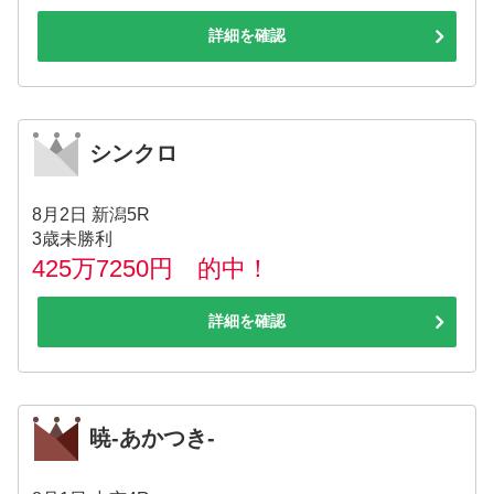
詳細を確認
シンクロ
8月2日 新潟5R
3歳未勝利
425万7250円 的中！
詳細を確認
暁-あかつき-