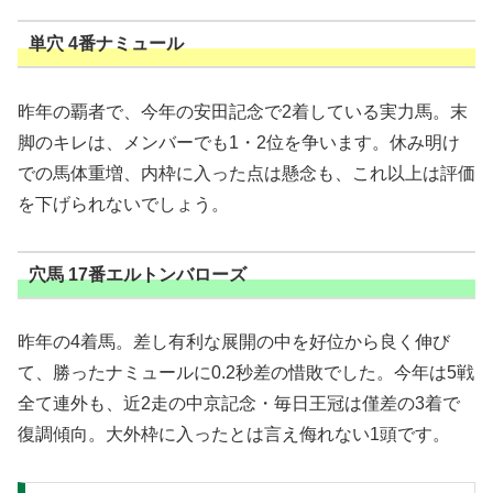
単穴 4番ナミュール
昨年の覇者で、今年の安田記念で2着している実力馬。末
脚のキレは、メンバーでも1・2位を争います。休み明け
での馬体重増、内枠に入った点は懸念も、これ以上は評価
を下げられないでしょう。
穴馬 17番エルトンバローズ
昨年の4着馬。差し有利な展開の中を好位から良く伸び
て、勝ったナミュールに0.2秒差の惜敗でした。今年は5戦
全て連外も、近2走の中京記念・毎日王冠は僅差の3着で
復調傾向。大外枠に入ったとは言え侮れない1頭です。