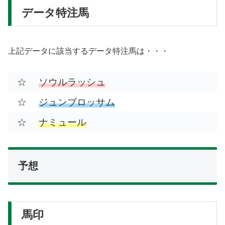
データ特注馬
上記データに該当するデータ特注馬は・・・
☆
ソウルラッシュ
☆
ジュンブロッサム
☆
ナミュール
予想
馬印