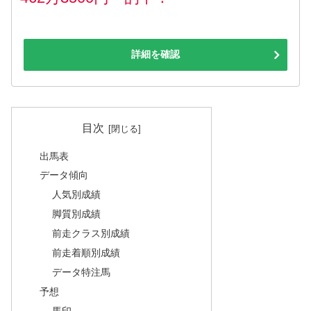
詳細を確認
目次
出馬表
データ傾向
人気別成績
脚質別成績
前走クラス別成績
前走着順別成績
データ特注馬
予想
馬印