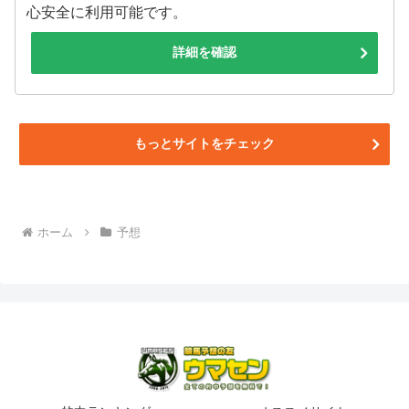
心安全に利用可能です。
詳細を確認
もっとサイトをチェック
ホーム
予想