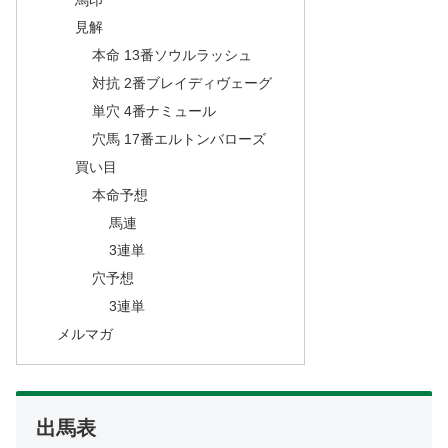
見解
本命 13番ソウルラッシュ
対抗 2番ブレイディヴェーグ
単穴 4番ナミュール
穴馬 17番エルトンバローズ
買い目
本命予想
馬連
3連単
穴予想
3連単
メルマガ
出馬表