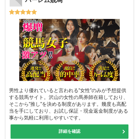
男性より優れていると言われる”女性”のみが予想提供
する競馬サイト。沢山の女性の馬券師在籍しており、
そこから”推し”を決める制度があります。幾度も高配
当を手にしており、お試し保証・現金返金制度がある
事から気軽に利用しやすいです。
詳細を確認