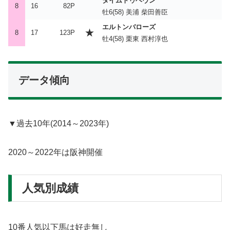
タイムトゥヘヴン
8
16
82P
牡6(58) 美浦 柴田善臣
エルトンバローズ
★
8
17
123P
牡4(58) 栗東 西村淳也
データ傾向
▼過去10年(2014～2023年)
2020～2022年は阪神開催
人気別成績
10番人気以下馬は好走無し