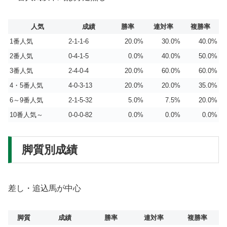
人気
成績
勝率
連対率
複勝率
1番人気
2-1-1-6
20.0%
30.0%
40.0%
2番人気
0-4-1-5
0.0%
40.0%
50.0%
3番人気
2-4-0-4
20.0%
60.0%
60.0%
4・5番人気
4-0-3-13
20.0%
20.0%
35.0%
6～9番人気
2-1-5-32
5.0%
7.5%
20.0%
10番人気～
0-0-0-82
0.0%
0.0%
0.0%
脚質別成績
差し・追込馬が中心
脚質
成績
勝率
連対率
複勝率