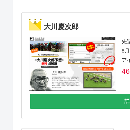
大川慶次郎
先
8月
ア
4
詳