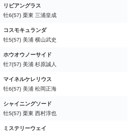
リビアングラス
牡6(57) 栗東 三浦皇成
コスモキュランダ
牡5(57) 美浦 横山武史
ホウオウノーサイド
牡7(57) 美浦 杉原誠人
マイネルケレリウス
牡6(57) 美浦 松岡正海
シャイニングソード
牡5(57) 栗東 西村淳也
ミステリーウェイ