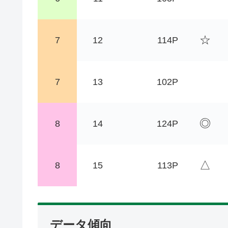
☆
7
12
114P
7
13
102P
◎
8
14
124P
△
8
15
113P
データ傾向