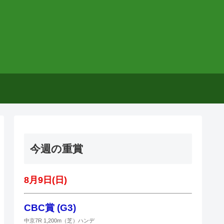
今週の重賞
8月9日(日)
CBC賞 (G3)
中京7R 1,200m（芝）ハンデ