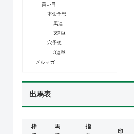
買い目
本命予想
馬連
3連単
穴予想
3連単
メルマガ
出馬表
枠
馬
指
印