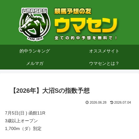
的中ランキング
オススメサイト
メルマガ
ウマセンとは？
【2026年】大沼Sの指数予想
2026.06.28
2026.07.04
7月5日(日 ) 函館11R
3歳以上オープン
1,700m（ダ）別定