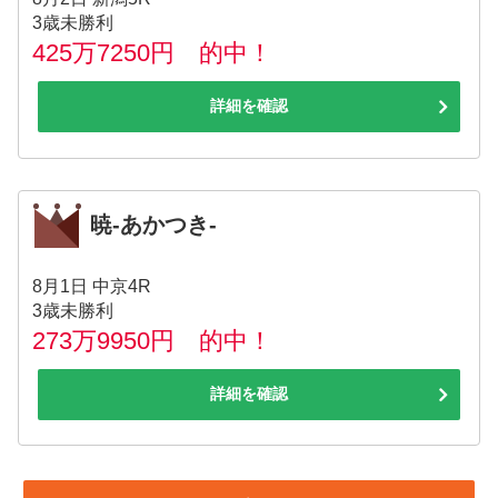
3歳未勝利
425万7250円 的中！
詳細を確認
暁-あかつき-
8月1日 中京4R
3歳未勝利
273万9950円 的中！
詳細を確認