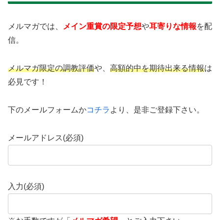
メルマガでは、
メイン重賞の限定予想
や
耳寄りな情報
を配
信。
メルマガ限定の調教評価
や、
高額的中を期待出来る情報
は
必見です！
下のメールフォームか
コチラ
より、是非ご登録下さい。
メールアドレス(必須)
入力(必須)