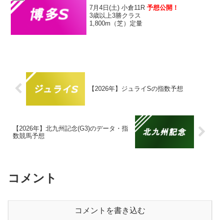
7月4日(土) 小倉11R
予想公開！
3歳以上3勝クラス
1,800m（芝）定量
【2026年】ジュライSの指数予想
【2026年】北九州記念(G3)のデータ・指
数競馬予想
コメント
コメントを書き込む