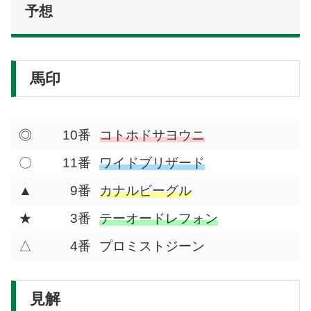
予想
馬印
◎
10番
コトホドサヨウニ
〇
11番
ワイドブリザード
▲
9番
カナルビーグル
★
3番
テーオードレフォン
△
4番
プロミストジーン
見解