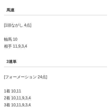
馬連
[1頭ながし 4点]
軸馬 10
相手 11,9,3,4
3連単
[フォーメーション 24点]
1着 10,11
2着 10,11,9,3,4
3着 10,11,9,3,4