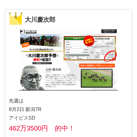
大川慶次郎
先週は
8月2日 新潟7R
アイビスSD
462万3500円 的中！