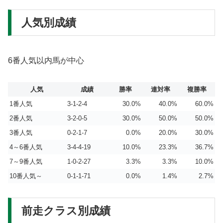
人気別成績
6番人気以内馬が中心
人気
成績
勝率
連対率
複勝率
1番人気
3-1-2-4
30.0%
40.0%
60.0%
2番人気
3-2-0-5
30.0%
50.0%
50.0%
3番人気
0-2-1-7
0.0%
20.0%
30.0%
4～6番人気
3-4-4-19
10.0%
23.3%
36.7%
7～9番人気
1-0-2-27
3.3%
3.3%
10.0%
10番人気～
0-1-1-71
0.0%
1.4%
2.7%
前走クラス別成績