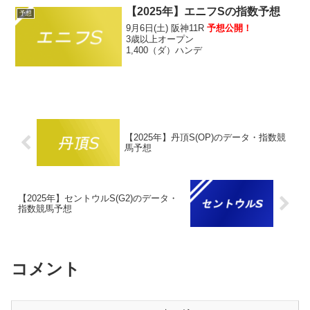
【2025年】エニフSの指数予想
予想
9月6日(土) 阪神11R
予想公開！
3歳以上オープン
1,400（ダ）ハンデ
【2025年】丹頂S(OP)のデータ・指数競
馬予想
【2025年】セントウルS(G2)のデータ・
指数競馬予想
コメント