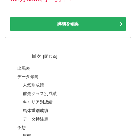
詳細を確認
目次
出馬表
データ傾向
人気別成績
前走クラス別成績
キャリア別成績
馬体重別成績
データ特注馬
予想
馬印