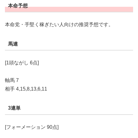
本命予想
本命党・手堅く稼ぎたい人向けの推奨予想です。
馬連
[1頭ながし 6点]
軸馬 7
相手 4,15,8,13,6,11
3連単
[フォーメーション 90点]