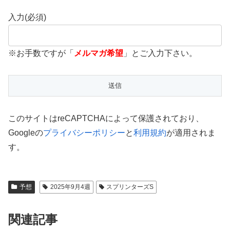
入力(必須)
※お手数ですが「
メルマガ希望
」とご入力下さい。
このサイトはreCAPTCHAによって保護されており、
Googleの
プライバシーポリシー
と
利用規約
が適用されま
す。
予想
2025年9月4週
スプリンターズS
関連記事