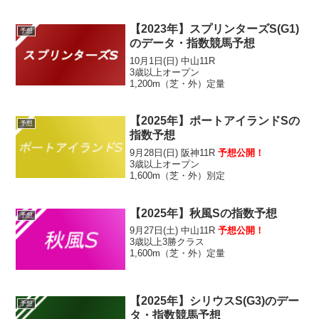
【2023年】スプリンターズS(G1)
予想
のデータ・指数競馬予想
10月1日(日) 中山11R
3歳以上オープン
1,200m（芝・外）定量
【2025年】ポートアイランドSの
予想
指数予想
9月28日(日) 阪神11R
予想公開！
3歳以上オープン
1,600m（芝・外）別定
【2025年】秋風Sの指数予想
予想
9月27日(土) 中山11R
予想公開！
3歳以上3勝クラス
1,600m（芝・外）定量
【2025年】シリウスS(G3)のデー
予想
タ・指数競馬予想