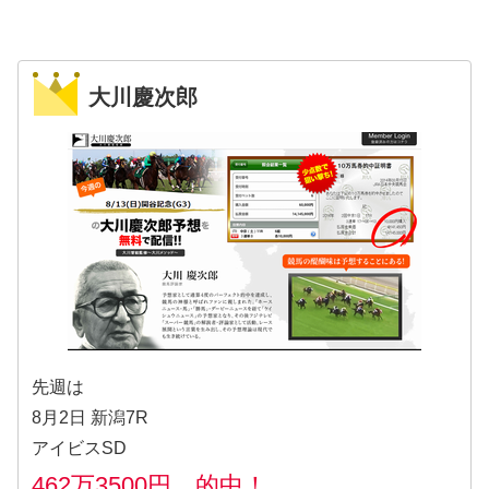
大川慶次郎
先週は
8月2日 新潟7R
アイビスSD
462万3500円 的中！