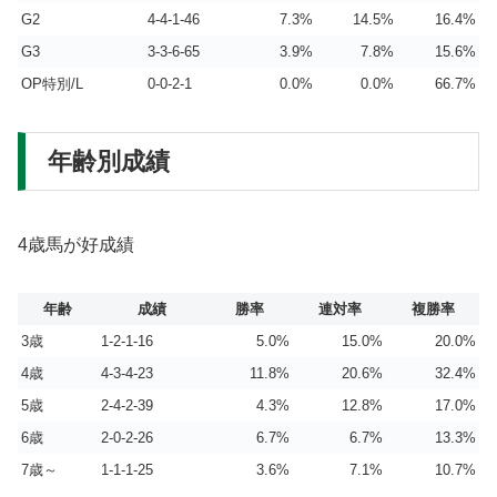
G2
4-4-1-46
7.3%
14.5%
16.4%
G3
3-3-6-65
3.9%
7.8%
15.6%
OP特別/L
0-0-2-1
0.0%
0.0%
66.7%
年齢別成績
4歳馬が好成績
年齢
成績
勝率
連対率
複勝率
3歳
1-2-1-16
5.0%
15.0%
20.0%
4歳
4-3-4-23
11.8%
20.6%
32.4%
5歳
2-4-2-39
4.3%
12.8%
17.0%
6歳
2-0-2-26
6.7%
6.7%
13.3%
7歳～
1-1-1-25
3.6%
7.1%
10.7%