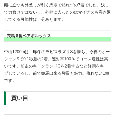
頭に立つも外差しが利く馬場で粘れずの7着でした。決し
て力負けではないし、外枠に入ったのはマイナスも巻き返
してくる可能性は十分あります。
穴馬 8番ペアポルックス
中山1200mは、昨冬のラピスラズリSを勝ち、今春のオー
シャンSで0.1秒差の2着。連対率100％でコース適性は高
いです。前走のキーンランドCを2着するなど好調をキー
プしているし、前で競馬出来る脚質も魅力。侮れない1頭
です。
買い目