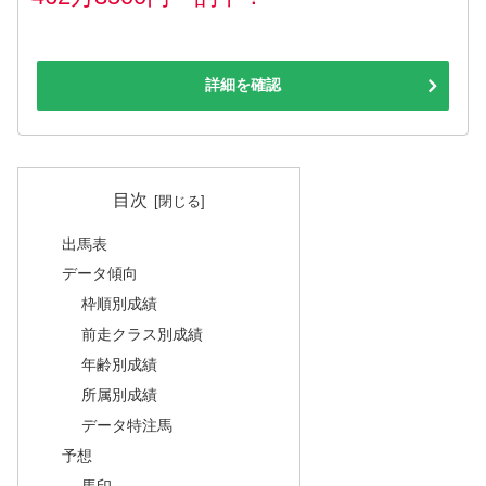
詳細を確認
目次
出馬表
データ傾向
枠順別成績
前走クラス別成績
年齢別成績
所属別成績
データ特注馬
予想
馬印