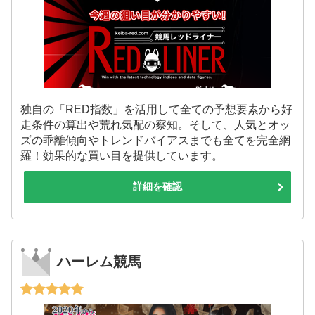
独自の「RED指数」を活用して全ての予想要素から好
走条件の算出や荒れ気配の察知。そして、人気とオッ
ズの乖離傾向やトレンドバイアスまでも全てを完全網
羅！効果的な買い目を提供しています。
詳細を確認
ハーレム競馬