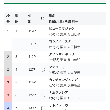
枠
馬
指
馬名
印
番
番
数
性齢(斤量) 所属 騎手
ピューロマジック
1
1
119P
牝4(56) 栗東 松山弘平
ヨシノイースター
1
2
111P
牡7(58) 栗東 内田博幸
ダノンマッキンリー
2
3
112P
牡4(58) 栗東 横山典弘
ママコチャ
〇
2
4
127P
牝6(56) 栗東 岩田望来
カンチェンジュンガ
3
5
115P
牡5(58) 栗東 坂井瑠星
ナムラクレア
△
3
6
122P
牝6(56) 栗東 ルメール
サトノレーヴ
◎
4
7
139P