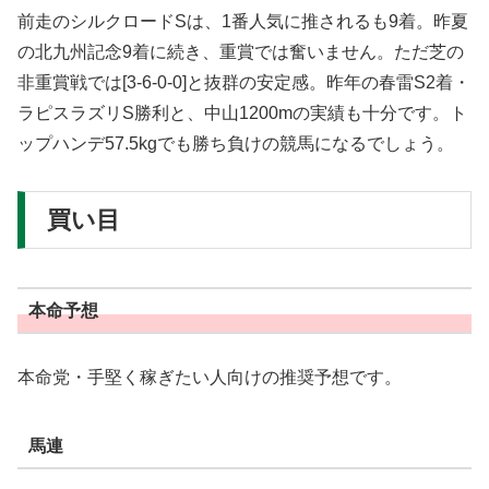
前走のシルクロードSは、1番人気に推されるも9着。昨夏
の北九州記念9着に続き、重賞では奮いません。ただ芝の
非重賞戦では[3-6-0-0]と抜群の安定感。昨年の春雷S2着・
ラピスラズリS勝利と、中山1200mの実績も十分です。ト
ップハンデ57.5kgでも勝ち負けの競馬になるでしょう。
買い目
本命予想
本命党・手堅く稼ぎたい人向けの推奨予想です。
馬連