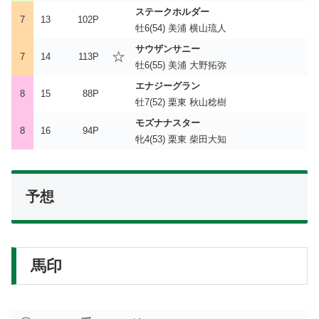
ステークホルダー
7
13
102P
牡6(54) 美浦 横山琉人
サウザンサニー
☆
7
14
113P
牡6(55) 美浦 大野拓弥
エナジーグラン
8
15
88P
牡7(52) 栗東 秋山稔樹
モズナナスター
8
16
94P
牝4(53) 栗東 柴田大知
予想
馬印