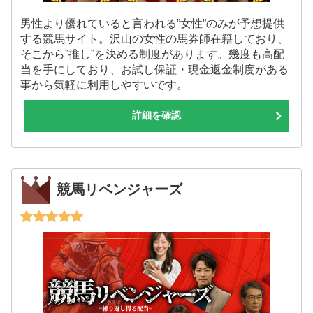
男性より優れていると言われる”女性”のみが予想提供
する競馬サイト。沢山の女性の馬券師在籍しており、
そこから”推し”を決める制度があります。幾度も高配
当を手にしており、お試し保証・現金返金制度がある
事から気軽に利用しやすいです。
詳細を確認
競馬リベンジャーズ