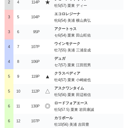
★
2
4
114P
牡5(57) 栗東 ディー
エコロレジーナ
3
5
104P
牝6(54) 美浦 横山典弘
アクートゥス
3
6
95P
セ6(54) 栗東 田山旺佑
ウインモナーク
4
7
107P
牡7(55) 美浦 三浦皇成
デュガ
4
8
106P
セ7(57) 栗東 江田照男
クラスペディア
▲
5
9
119P
牡4(57) 栗東 小崎綾也
アスクワンタイム
△
5
10
112P
牡5(56) 栗東 田辺裕信
ロードフォアエース
◎
6
11
130P
牡5(57.5) 栗東 岩田康誠
カリボール
6
12
107P
牡10(56) 美浦 吉田豊