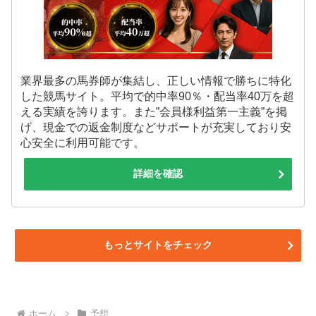
業界最多の馬券師が集結し、正しい情報で勝ちに特化
した競馬サイト。平均で的中率90％・配当率40万を超
える実績を誇ります。また”会員様利益第一主義”を掲
げ、現金での返金制度などサポートが充実しており安
心安全に利用可能です。
詳細を確認
もっとサイトをチェック
ホーム
予想