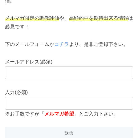
信。
メルマガ限定の調教評価
や、
高額的中を期待出来る情報
は
必見です！
下のメールフォームか
コチラ
より、是非ご登録下さい。
メールアドレス(必須)
入力(必須)
※お手数ですが「
メルマガ希望
」とご入力下さい。