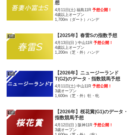
想
4月11日(土) 福島11R
予想公開！
4歳以上オープン
1,700m（ダート）ハンデ
【2025年】春雷Sの指数予想
予想
4月13日(日 ) 中山11R
予想公開！
4歳以上オープン
1,200m（芝・外）ハンデ
【2026年】ニュージーランド
予想
T(G2)のデータ・指数競馬予想
4月11日(土) 中山11R
予想公開！
3歳オープン
1,600m（芝・外）牡・牝
【2026年】桜花賞(G1)のデータ・
予想
指数競馬予想
4月12日(日 ) 阪神11R
予想公開！
3歳オープン
1,600m（芝・外）（牝）