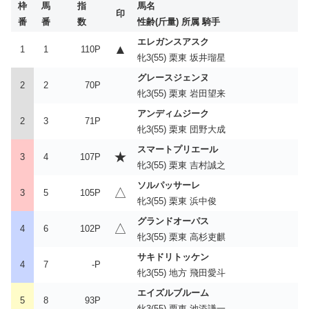
枠
馬
指
馬名
印
番
番
数
性齢(斤量) 所属 騎手
エレガンスアスク
▲
1
1
110P
牝3(55) 栗東 坂井瑠星
グレースジェンヌ
2
2
70P
牝3(55) 栗東 岩田望来
アンディムジーク
2
3
71P
牝3(55) 栗東 団野大成
スマートプリエール
★
3
4
107P
牝3(55) 栗東 吉村誠之
ソルパッサーレ
△
3
5
105P
牝3(55) 栗東 浜中俊
グランドオーパス
△
4
6
102P
牝3(55) 栗東 高杉吏麒
サキドリトッケン
4
7
-P
牝3(55) 地方 飛田愛斗
エイズルブルーム
5
8
93P
牝3(55) 栗東 池添謙一