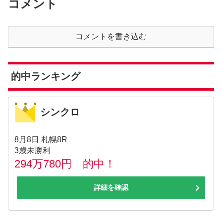
コメント
コメントを書き込む
的中ランキング
シンクロ
8月8日 札幌8R
3歳未勝利
294万780円 的中！
詳細を確認