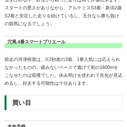
スタートの悪さがありながら、アルテミスS3着・新潟2歳
S2着と安定した走りを続けているし、五分なら勝ち負け
の競馬になるでしょう。
穴馬 4番スマートプリエール
前走の河津桜賞は、0.2秒差の3着。1番人気には応えられ
なかったものの、緩みないペースで逃げて初の1600mを
こなせたのは収穫でした。休み明けを使われて良化が見込
めるし、好走する可能性は十分あります。
買い目
本命予想