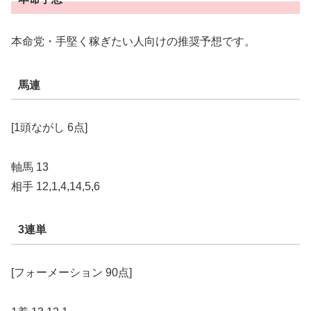
本命党・手堅く稼ぎたい人向けの推奨予想です。
馬連
[1頭ながし 6点]
軸馬 13
相手 12,1,4,14,5,6
3連単
[フォーメーション 90点]