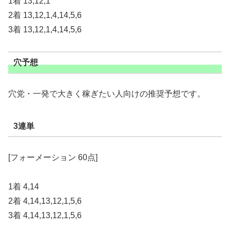
1着 13,12,1
2着 13,12,1,4,14,5,6
3着 13,12,1,4,14,5,6
穴予想
穴党・一発で大きく稼ぎたい人向けの推奨予想です。
3連単
[フォーメーション 60点]
1着 4,14
2着 4,14,13,12,1,5,6
3着 4,14,13,12,1,5,6