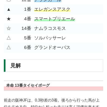
▲
1番
エレガンスアスク
★
4番
スマートプリエール
☆
14番
ナムラコスモス
△
5番
ソルパッサーレ
△
6番
グランドオーパス
見解
本命 13番タイセイボーグ
前走の阪神JFは、0.3秒差の3着。後ろから行った馬が上
位を占める中、好位から粘った走りは高く評価出来ます。