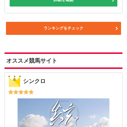
ランキングをチェック
オススメ競馬サイト
シンクロ