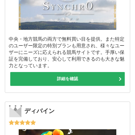
中央・地方競馬の両方で無料買い目を提供。また特定
のユーザー限定の特別プランも用意され、様々なユー
ザーにニーズに応えられる競馬サイトです。手厚い保
証を完備しており、安心して利用できるのも大きな魅
力となっています。
詳細を確認
ディバイン