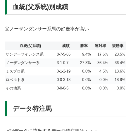
血統(父系統)別成績
父ノーザンダンサー系馬の好走率が高い
血統(父系統)
成績
勝率
連対率
複勝率
サンデーサイレンス系
8-7-5-65
9.4%
17.6%
23.5%
ノーザンダンサー系
3-1-0-7
27.3%
36.4%
36.4%
ミスプロ系
0-1-2-19
0.0%
4.5%
13.6%
ロベルト系
0-0-3-13
0.0%
0.0%
18.8%
その他系
0-0-0-5
0.0%
0.0%
0.0%
データ特注馬
上記データに該当するデータ特注馬は・・・