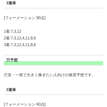
3連単
[フォーメーション 90点]
1着 7,3,12
2着 7,3,12,4,11,8,6
3着 7,3,12,4,11,8,6
穴予想
穴党・一発で大きく稼ぎたい人向けの推奨予想です。
3連単
[フォーメーション 60点]