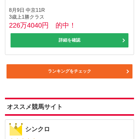
8月9日 中京11R
3歳上1勝クラス
226万4040円 的中！
詳細を確認
ランキングをチェック
オススメ競馬サイト
シンクロ