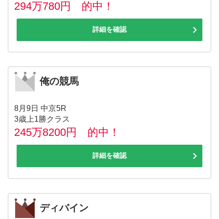
294万780円 的中！
詳細を確認
俺の競馬
8月9日 中京5R
3歳上1勝クラス
245万8200円 的中！
詳細を確認
ディバイン