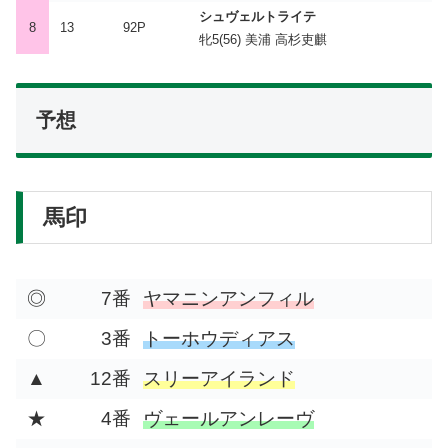
シュヴェルトライテ
8
13
92P
牝5(56) 美浦 高杉吏麒
予想
馬印
◎
7番
ヤマニンアンフィル
〇
3番
トーホウディアス
▲
12番
スリーアイランド
★
4番
ヴェールアンレーヴ