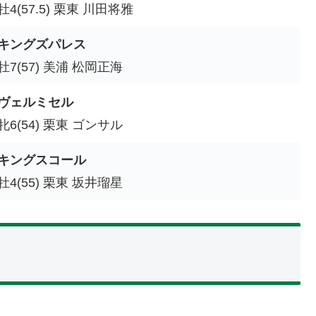
牡4(57.5) 栗東 川田将雅
キングズパレス
牡7(57) 美浦 松岡正海
ヴェルミセル
牝6(54) 栗東 ゴンサル
キングスコール
牡4(55) 栗東 坂井瑠星