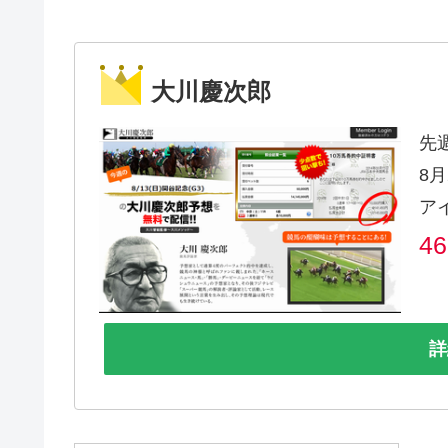
大川慶次郎
先
8月
ア
4
詳