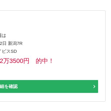
週は
2日 新潟7R
イビスSD
62万3500円 的中！
細を確認