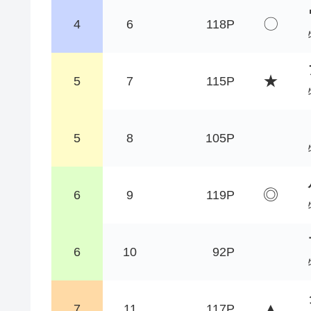
〇
4
6
118P
★
5
7
115P
5
8
105P
◎
6
9
119P
6
10
92P
▲
7
11
117P