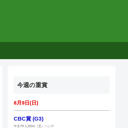
今週の重賞
8月9日(日)
CBC賞 (G3)
中京7R 1,200m（芝）ハンデ