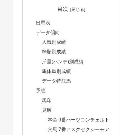
目次
出馬表
データ傾向
人気別成績
枠順別成績
斤量(ハンデ)別成績
馬体重別成績
データ特注馬
予想
馬印
見解
本命 9番ハーツコンチェルト
穴馬 7番アスクセクシーモア