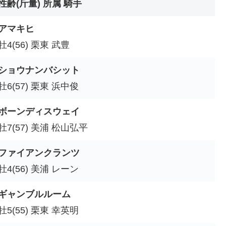
性齢(斤量) 所属 騎手
アマキヒ
牡4(56) 栗東 武豊
ショウナンバシット
牡6(57) 栗東 浜中俊
ボーンディスウェイ
牡7(57) 美浦 松山弘平
ファイアンクランツ
牡4(56) 美浦 レーン
ギャンブルルーム
牡5(55) 栗東 幸英明