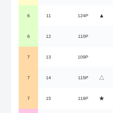
▲
6
11
124P
6
12
110P
7
13
109P
△
7
14
115P
★
7
15
118P