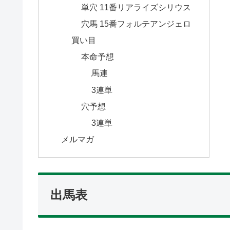
単穴 11番リアライズシリウス
穴馬 15番フォルテアンジェロ
買い目
本命予想
馬連
3連単
穴予想
3連単
メルマガ
出馬表