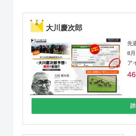
大川慶次郎
先
8月
ア
4
詳