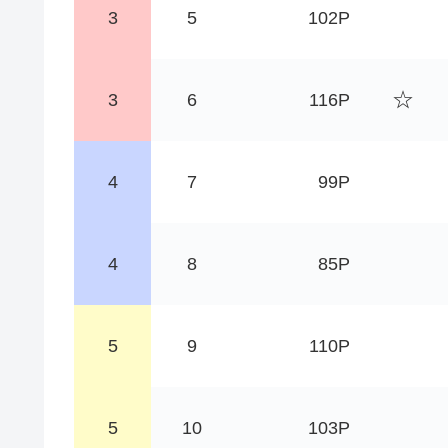
3
5
102P
☆
3
6
116P
4
7
99P
4
8
85P
5
9
110P
5
10
103P