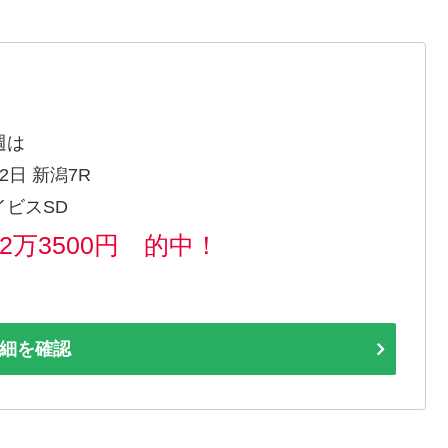
週は
2日 新潟7R
イビスSD
62万3500円 的中！
細を確認