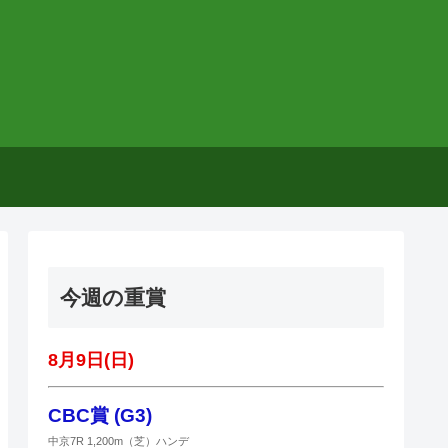
今週の重賞
8月9日(日)
CBC賞 (G3)
中京7R 1,200m（芝）ハンデ