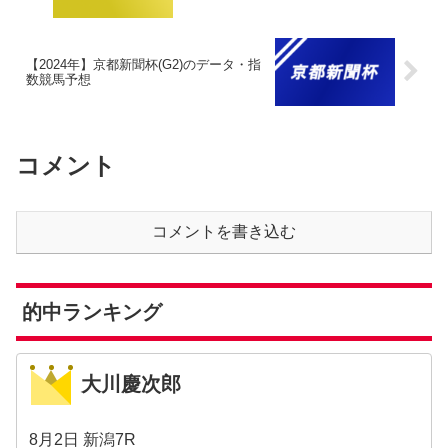
【2024年】京都新聞杯(G2)のデータ・指
数競馬予想
コメント
コメントを書き込む
的中ランキング
大川慶次郎
8月2日 新潟7R