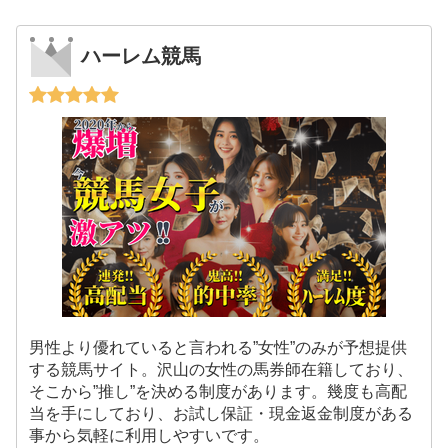
ハーレム競馬
男性より優れていると言われる”女性”のみが予想提供
する競馬サイト。沢山の女性の馬券師在籍しており、
そこから”推し”を決める制度があります。幾度も高配
当を手にしており、お試し保証・現金返金制度がある
事から気軽に利用しやすいです。