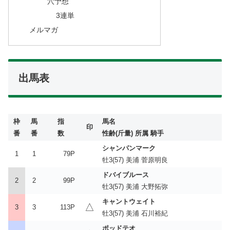
穴予想
3連単
メルマガ
出馬表
枠
馬
指
馬名
印
番
番
数
性齢(斤量) 所属 騎手
シャンパンマーク
1
1
79P
牡3(57) 美浦 菅原明良
ドバイブルース
2
2
99P
牡3(57) 美浦 大野拓弥
キャントウェイト
△
3
3
113P
牡3(57) 美浦 石川裕紀
ポッドテオ