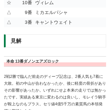
☆
10番
ヴィレム
△
9番
ミカエルパシャ
△
3番
キャントウェイト
見解
本命 13番ダノンエアズロック
2戦2勝で臨んだ前走のディープ記念は、2番人気も7着に
大敗。初の中山が合わなかったか、後に軽度の骨折があり
その影響があったか。いずれにせよ本来の走りでは無かっ
たです。実績ある東京に変わるのは良いし、モレイラ騎手
が鞍上なのもプラス。セリ値4億5千万の素質馬の本領発