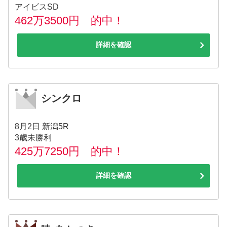
アイビスSD
462万3500円 的中！
詳細を確認
シンクロ
8月2日 新潟5R
3歳未勝利
425万7250円 的中！
詳細を確認