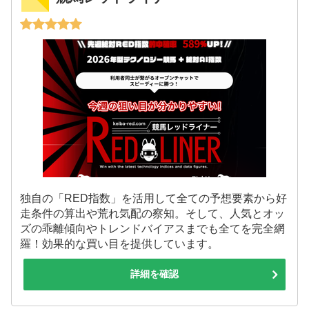
独自の「RED指数」を活用して全ての予想要素から好
走条件の算出や荒れ気配の察知。そして、人気とオッ
ズの乖離傾向やトレンドバイアスまでも全てを完全網
羅！効果的な買い目を提供しています。
詳細を確認