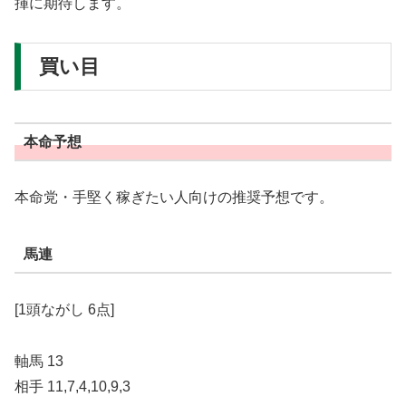
揮に期待します。
買い目
本命予想
本命党・手堅く稼ぎたい人向けの推奨予想です。
馬連
[1頭ながし 6点]
軸馬 13
相手 11,7,4,10,9,3