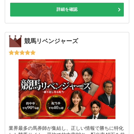
詳細を確認
競馬リベンジャーズ
業界最多の馬券師が集結し、正しい情報で勝ちに特化