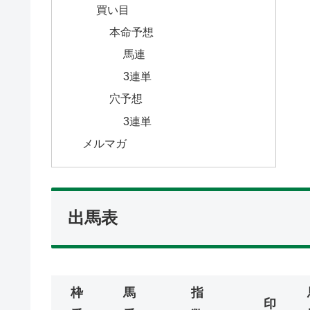
買い目
本命予想
馬連
3連単
穴予想
3連単
メルマガ
出馬表
枠
馬
指
印