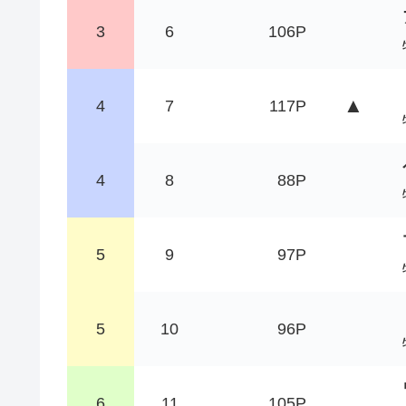
3
6
106P
▲
4
7
117P
4
8
88P
5
9
97P
5
10
96P
6
11
105P