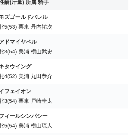
性齢(斤量) 所属 騎手
モズゴールドバレル
牝5(53) 栗東 丹内祐次
アドマイヤベル
牝3(54) 美浦 横山武史
キタウイング
牝4(52) 美浦 丸田恭介
イフェイオン
牝3(54) 栗東 戸崎圭太
フィールシンパシー
牝5(54) 美浦 横山琉人