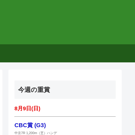
今週の重賞
8月9日(日)
CBC賞 (G3)
中京7R 1,200m（芝）ハンデ