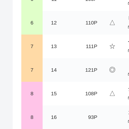
△
6
12
110P
☆
7
13
111P
◎
7
14
121P
△
8
15
108P
8
16
93P