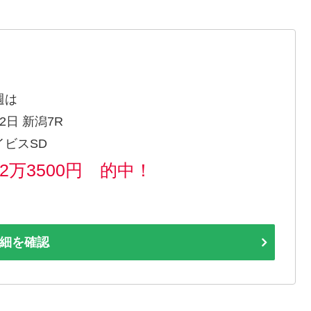
週は
2日 新潟7R
イビスSD
62万3500円 的中！
細を確認