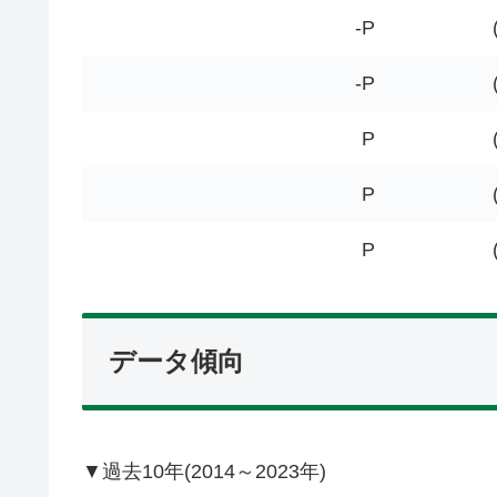
-P
-P
P
P
P
データ傾向
▼過去10年(2014～2023年)