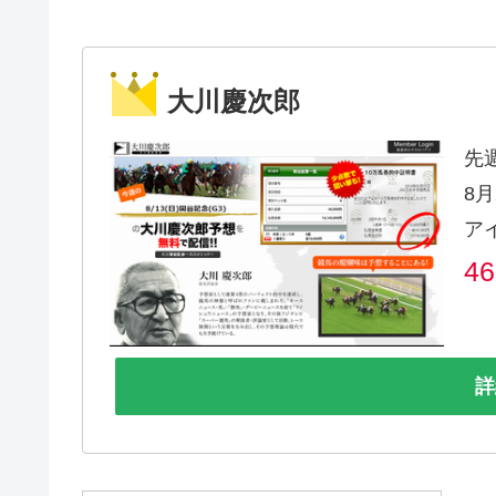
大川慶次郎
先
8月
ア
4
詳