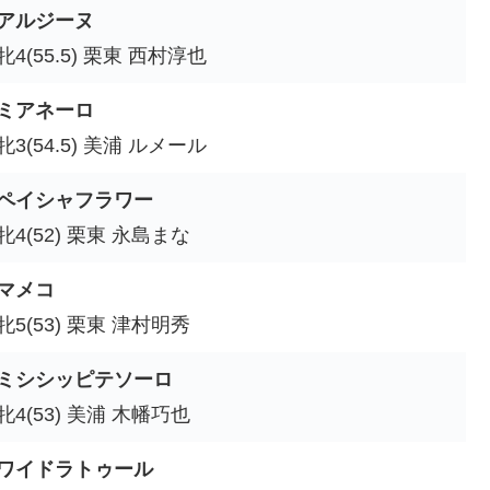
アルジーヌ
牝4(55.5) 栗東 西村淳也
ミアネーロ
牝3(54.5) 美浦 ルメール
ペイシャフラワー
牝4(52) 栗東 永島まな
マメコ
牝5(53) 栗東 津村明秀
ミシシッピテソーロ
牝4(53) 美浦 木幡巧也
ワイドラトゥール